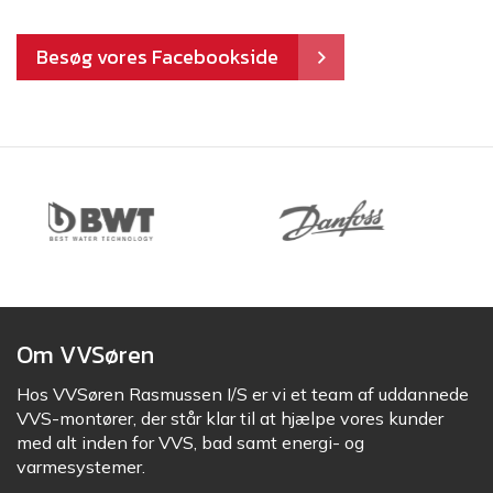
Besøg vores Facebookside
Om VVSøren
Hos VVSøren Rasmussen I/S er vi et team af uddannede
VVS-montører, der står klar til at hjælpe vores kunder
med alt inden for VVS, bad samt energi- og
varmesystemer.