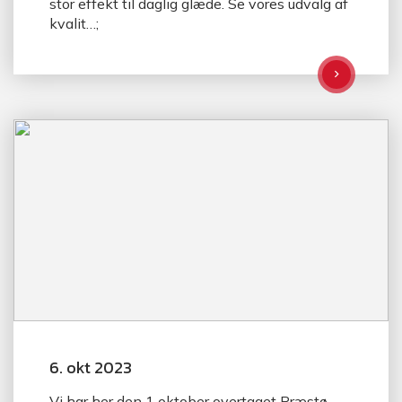
stor effekt til daglig glæde. Se vores udvalg af
kvalit…;
6. okt 2023
Vi har her den 1 oktober overtaget Præstø